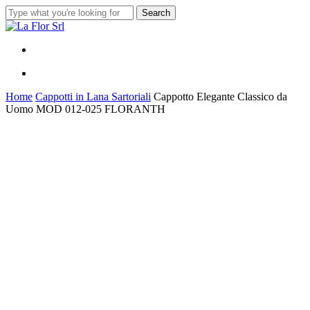
Skip
Search
to
Close
main
Search
content
Menu
Menu
Home
Cappotti in Lana Sartoriali
Cappotto Elegante Classico da
Uomo MOD 012-025 FLORANTH