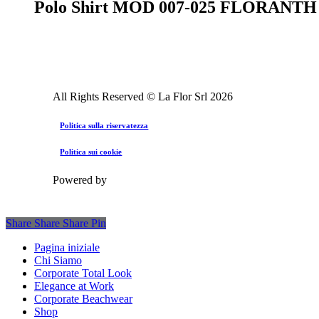
prodotto
Polo Shirt MOD 007-025 FLORANTH
opzioni
pagina
ha
possono
del
più
essere
prodotto
varianti.
scelte
Le
nella
opzioni
pagina
possono
del
essere
prodotto
All Rights Reserved © La Flor Srl
2026
scelte
nella
Politica sulla riservatezza
pagina
del
Politica sui cookie
prodotto
Powered by
Share
Share
Share
Pin
Close
Pagina iniziale
Menu
Chi Siamo
Corporate Total Look
Elegance at Work
Corporate Beachwear
Shop