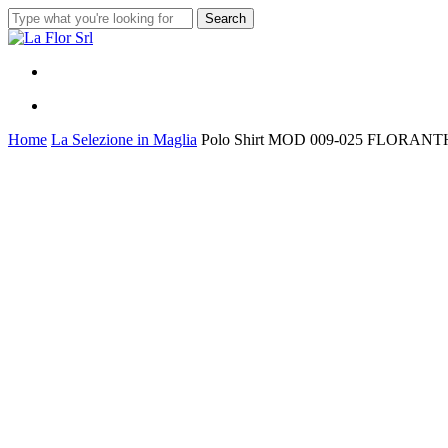
Skip
Search
to
Close
main
Search
content
Menu
Menu
Home
La Selezione in Maglia
Polo Shirt MOD 009-025 FLORANT