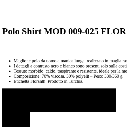
Polo Shirt MOD 009-025 FL
Maglione polo da uomo a manica lunga, realizzato in maglia rasata
I dettagli a contrasto nero e bianco sono presenti solo sulla cost
Tessuto morbido, caldo, traspirante e resistente, ideale per la m
Composizione: 70% viscosa, 30% polyelit – Peso: 330/360 g
Etichetta Floranth. Prodotto in Turchia.
Descrizione Taglie
Taglia
S
M
L
XL
XXL
3XL
Altezza
68
70
72
74
76
77
Larghezza
50
52
54
56
58
60