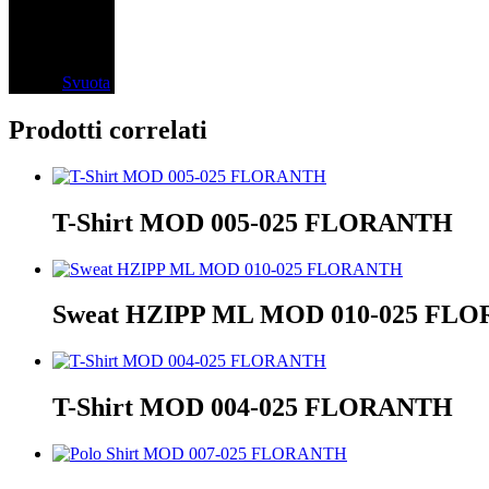
Colore
Svuota
Prodotti correlati
Questo
prodotto
T-Shirt MOD 005-025 FLORANTH
ha
più
varianti.
Questo
Le
prodotto
Sweat HZIPP ML MOD 010-025 FL
opzioni
ha
possono
più
essere
varianti.
scelte
Questo
Le
nella
prodotto
T-Shirt MOD 004-025 FLORANTH
opzioni
pagina
ha
possono
del
più
essere
prodotto
varianti.
scelte
Questo
Le
nella